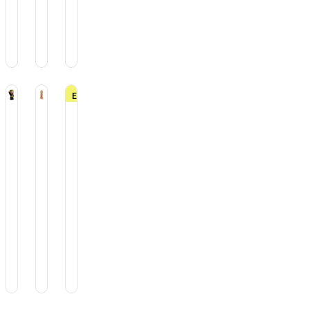
$
7.800
En
Oferta!
i
Tiki
Tiki
Tiki
so
Vaso
Vaso
Vaso
i
Tiki
Tiki
Tiki
kapo
Mug
Mug
Mug
0
Fortune
Hainamana
Island
450
450cc
620
ramica
cc
Ceramica
cc
Ceramica
Cerámica
0.500
$
12.800
$
11.750
$
10.500
$
10.500