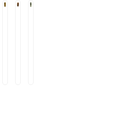
i
Tiki
Tiki
Tiki
so
Vaso
Vaso
Vaso
i
Tiki
Tiki
Tiki
ug
Mug
Mug
Mug
hatu
Maki
Ngoru
Pineapple
0
390cc
450
550cc
Cerámica
Cc
Cerámica
ramica
Cerámica
$
7.800
$
10.500
.800
$
9.800
n
ock
i
so
i
a
0