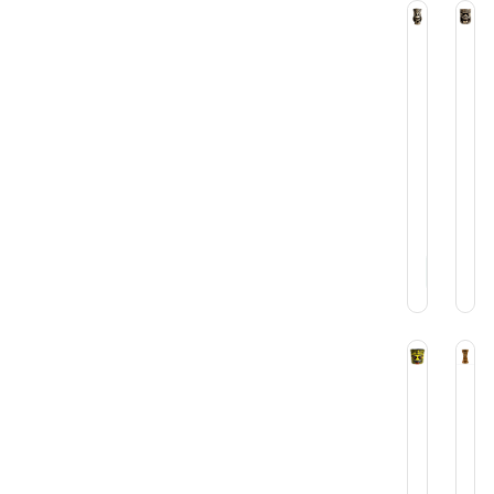
Tiki
Tik
Vaso
Va
Tiki
Tik
Mug
M
Kane
Ko
420
64
cc
cc
Ceramica
Ce
$
10.500
$
9
Si
St
Tiki
Tik
Vaso
Va
Tiki
Tik
Mug
To
Romulus
75