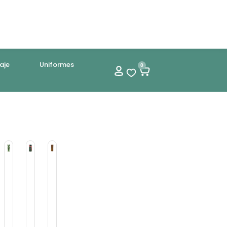
aje
Uniformes
0
i
Tiki
Tiki
Tiki
i
Tiki
Tiki
Vaso
ug
Mug
Mug
Tiki
oha
Kokonati
Maui
Bamboo
5Cc
500Cc
650Cc
450
drio
Porcelana
Porcelana
cc
a
Ceramica
.950
$
12.800
$
10.500