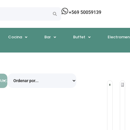
+569 50059139
Cocina
Bar
Buffet
Electromen
EGORÍAS
ARCAS
Tiki
Tik
Shot
Tik
Tiki
M
Mug
Ar
Moai
37
75Cc
Vi
Porcelan
$
8