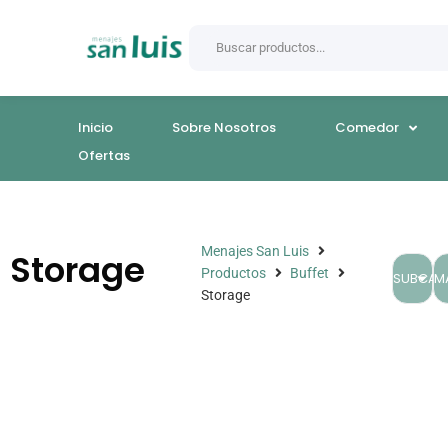
Inicio
Sobre Nosotros
Comedor
Ofertas
Menajes San Luis
Storage
Productos
Buffet
SUBCAT
M
Storage