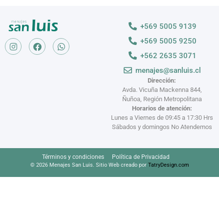
+569 5005 9139
+569 5005 9250
+562 2635 3071
menajes@sanluis.cl
Dirección:
Avda. Vicuña Mackenna 844,
Ñuñoa, Región Metropolitana
Horarios de atención:
Lunes a Viernes de 09:45 a 17:30 Hrs
Sábados y domingos No Atendemos
Términos y condiciones
Política de Privacidad
© 2026 Menajes San Luis. Sitio Web creado por
TatryDesign.com