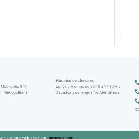
Winco
$
4.200
-
$
7.900
Horarios de atención:
a Mackenna 844,
Lunes a Viernes de 09:45 a 17:30 Hrs
n Metropolitana
Sábados y domingos No Atendemos
an Luis. Sitio Web creado por
TatryDesign.com