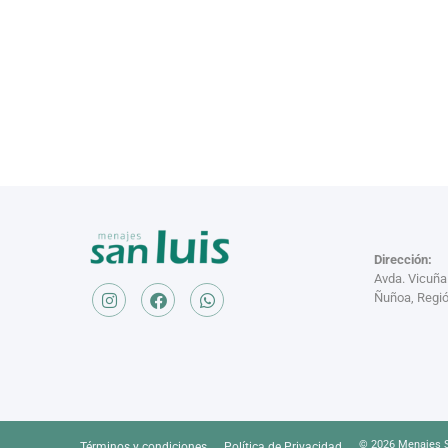
Dirección:
Avda. Vicuñ
Ñuñoa, Regió
© 2026 Menajes S
Términos y condiciones
Política de Privacidad