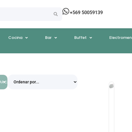
+569 50059139
Cocina
Bar
Buffet
Electromen
EGORÍAS
ARCAS
Rejillas
Pizza
Rejilla
Hornear
Pizza
Aluminio
Redonda