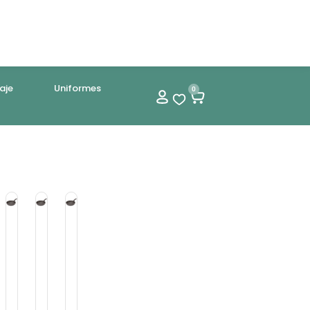
aje
Uniformes
0
rtenes
Sartenes
Sartenes
Sartenes
Wok
& Wok
& Wok
& Wok
la
Sartén
Sartén
Sartén
24
26
30
m
Cm
Cm
Cm
rente
tiadherente
Antiadherente
Antiadherente
Antiadherente
o
rámico
Tradicional
Tradicional
Tradicional