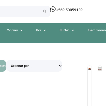
+569 50059139
Cocina
Bar
Buffet
Electromen
EGORÍAS
ARCAS
Sartenes
Sa
& Wok
& 
PAILA
Pai
16
16
Cm.
C
Antiadhe
An
Ceramic
Ce