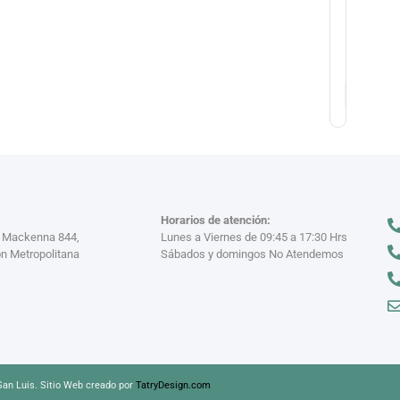
Gn
1/1
$
128.800
Horarios de atención:
a Mackenna 844,
Lunes a Viernes de 09:45 a 17:30 Hrs
n Metropolitana
Sábados y domingos No Atendemos
an Luis. Sitio Web creado por
TatryDesign.com