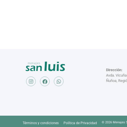
Dirección:
Avda. Vicuñ
Ñuñoa, Regió
© 2026 Menajes S
Términos y condiciones
Política de Privacidad