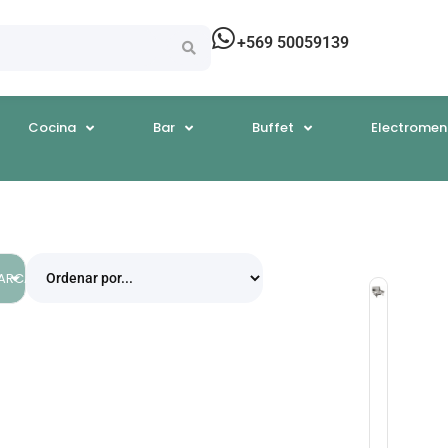
+569 50059139
Cocina
Bar
Buffet
Electromen
EGORÍAS
ARCAS
Chaffing
Chaffing
Rectangu
Cubeta
Con
Asas
Internas
Inox