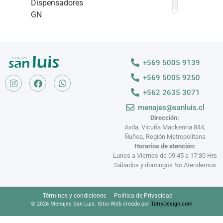
Dispensadores
GN
+569 5005 9139
+569 5005 9250
+562 2635 3071
menajes@sanluis.cl
Dirección:
Avda. Vicuña Mackenna 844,
Ñuñoa, Región Metropolitana
Horarios de atención:
Lunes a Viernes de 09:45 a 17:30 Hrs
Sábados y domingos No Atendemos
Términos y condiciones
Política de Privacidad
© 2026 Menajes San Luis. Sitio Web creado por
TatryDesign.com