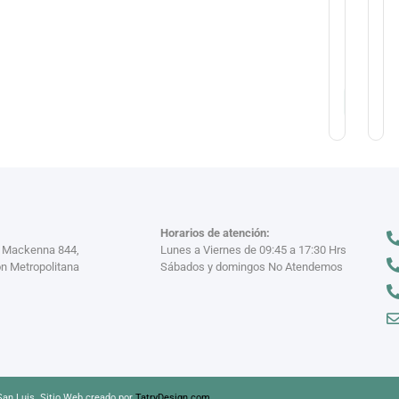
Co
$
12.950
Ta
Wi
-
$
25.900
$
1
Horarios de atención:
a Mackenna 844,
Lunes a Viernes de 09:45 a 17:30 Hrs
n Metropolitana
Sábados y domingos No Atendemos
an Luis. Sitio Web creado por
TatryDesign.com