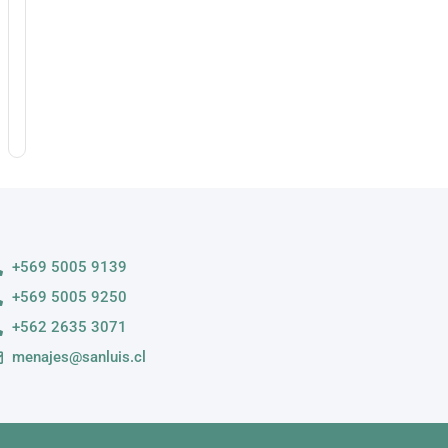
n
pa
nco
8.800
+569 5005 9139
+569 5005 9250
+562 2635 3071
menajes@sanluis.cl