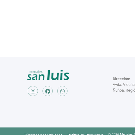
Dirección:
Avda. Vicuñ
Ñuñoa, Regió
© 2026 Menajes S