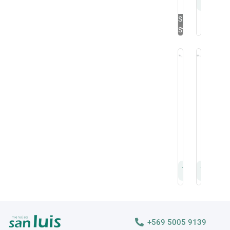
$
20.850
Sin
Stock
Coladores
Colado
Colador
Colado
Malla
Malla
Acero
Fina
Inoxidable
10
Metaltex
cm
18
Acero
Cm
Inoxida
$
6.400
$
1.750
+569 5005 9139