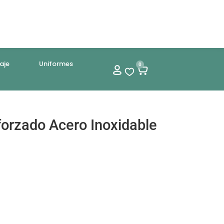
aje
Uniformes
0
forzado Acero Inoxidable