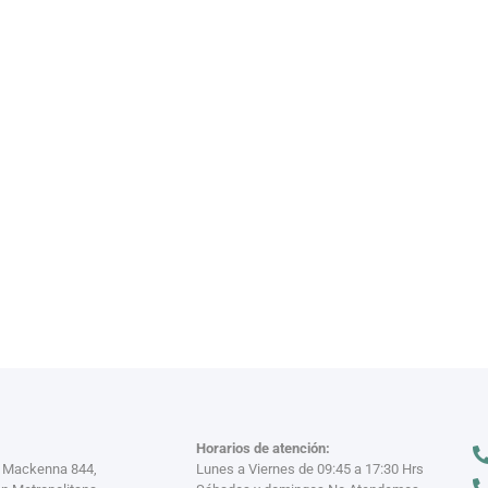
VAJILL
n miles
Descubre nuestra
VER MÁS >
Horarios de atención:
a Mackenna 844,
Lunes a Viernes de 09:45 a 17:30 Hrs