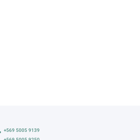
A
s variedades
+569 5005 9139
+569 5005 9250