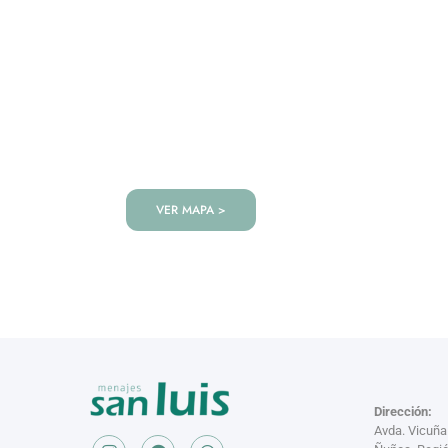
VISITANOS!
Te esperamos en nuestra tienda co
de productos!
VER MAPA >
Dirección:
Avda. Vicuñ