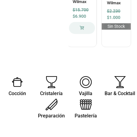
Wilmax
40 Cm
Wilmax
$
21.500
t
Tablecraft
$
15.700
$
2.230
$
9.900
$
9.600
$
6.900
$
1.000
$
4.900
Sin Stock
Cocción
Cristalería
Vajilla
Bar & Cocktail
Preparación
Pastelería