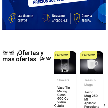
🚨🚨 ¡Ofertas y
En Oferta!
En Oferta!
En Oferta!
En Oferta!
mas ofertas! 🚨🚨
Utensilios
Shakers
Tazas &
Accesorio
Servir
Mugs
Mesa
Vaso Tin
Mixing
Tenaza
Tazón
Jarro
Glass
Acero
Mug 250
Agua 650
600 Cc
Inoxidable
Ml
Cc Acero
Vidrio
Con
Apilable
Inoxidabl
Julia
Resorte
Porcelana
Tablecraf