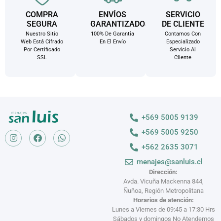
COMPRA
ENVÍOS
SERVICIO
SEGURA
GARANTIZADOS
DE CLIENTE
Nuestro Sitio
100% De Garantí­a
Contamos Con
Web Está Cifrado
En El Envío
Especializado
Por Certificado
Servicio Al
SSL
Cliente
+569 5005 9139
+569 5005 9250
+562 2635 3071
menajes@sanluis.cl
Dirección:
Avda. Vicuña Mackenna 844,
Ñuñoa, Región Metropolitana
Horarios de atención:
Lunes a Viernes de 09:45 a 17:30 Hrs
Sábados y domingos No Atendemos