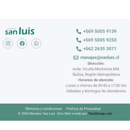
+569 5005 9139
+569 5005 9250
+562 2635 3071
menajes@sanluis.cl
Dirección:
Avda. Vicuña Mackenna 844,
Ñuñoa, Región Metropolitana
Horarios de atención:
Lunes a Viernes de 09:45 a 17:30 Hrs
Sábados y domingos No Atendemos
Términos y condiciones
Política de Privacidad
© 2026 Menajes San Luis. Sitio Web creado por
TatryDesign.com