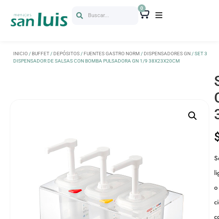
0
Buscar...
INICIO
/
BUFFET
/
DEPÓSITOS
/
FUENTES GASTRO NORM
/
DISPENSADORES GN
/ SET 3
DISPENSADOR DE SALSAS CON BOMBA PULSADORA GN 1/9 38X23X20CM
S
l
o
c
c