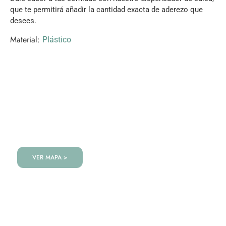
que te permitirá añadir la cantidad exacta de aderezo que
desees.
Material:
Plástico
VISITANOS!
Te esperamos en nuestra tienda con miles de
productos!
VER MAPA >