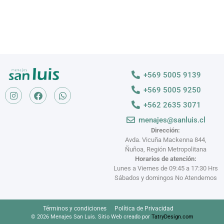
+569 5005 9139
+569 5005 9250
+562 2635 3071
menajes@sanluis.cl
Dirección:
Avda. Vicuña Mackenna 844,
Ñuñoa, Región Metropolitana
Horarios de atención:
Lunes a Viernes de 09:45 a 17:30 Hrs
Sábados y domingos No Atendemos
Términos y condiciones
Política de Privacidad
© 2026 Menajes San Luis. Sitio Web creado por
TatryDesign.com