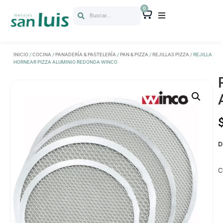
0
Buscar...
INICIO
/
COCINA
/
PANADERÍA & PASTELERÍA
/
PAN & PIZZA
/
REJILLAS PIZZA
/ REJILLA
HORNEAR PIZZA ALUMINIO REDONDA WINCO
D
C