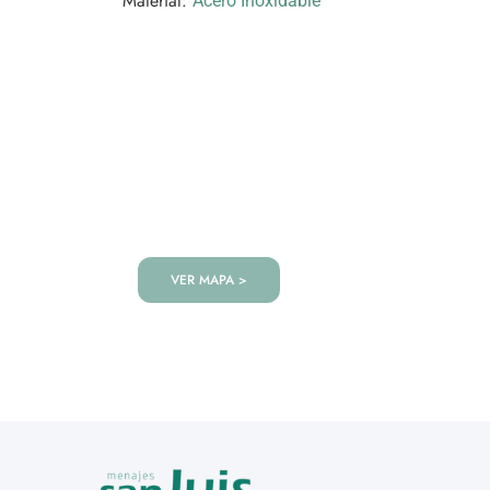
Material:
Acero Inoxidable
VISITANOS!
Te esperamos en nuestra tienda co
de productos!
VER MAPA >