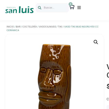
0
Buscar...
INICIO
/
BAR
/
COCTELERÍA
/
VASOS & MUGS
/
TIKI
/ VASO TIKI MUG NGORU 450 CC
CERÁMICA
C