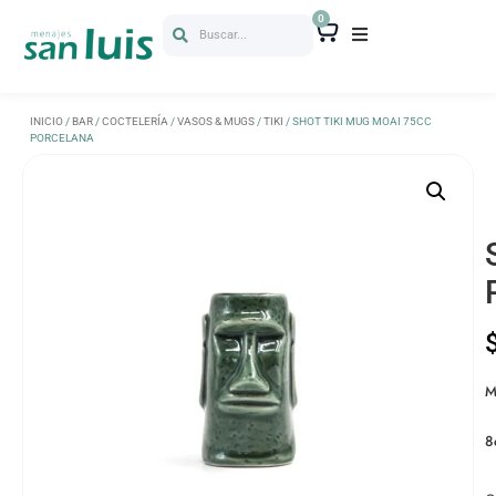
0
Buscar...
INICIO
/
BAR
/
COCTELERÍA
/
VASOS & MUGS
/
TIKI
/ SHOT TIKI MUG MOAI 75CC
PORCELANA
M
8