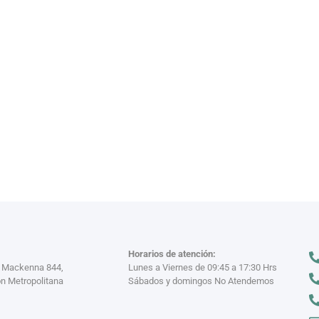
VAJILL
n miles
Descubre nuestra
VER MÁS >
Horarios de atención:
a Mackenna 844,
Lunes a Viernes de 09:45 a 17:30 Hrs
n Metropolitana
Sábados y domingos No Atendemos