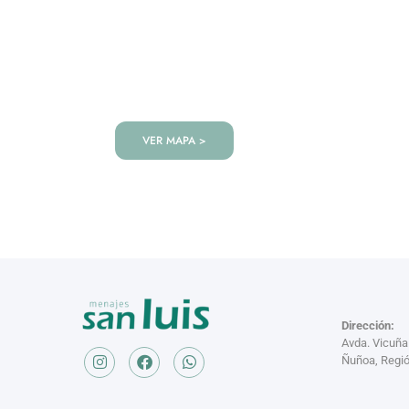
VISITANOS!
Te esperamos en nuestra tienda co
de productos!
VER MAPA >
Dirección:
Avda. Vicuñ
Ñuñoa, Regió