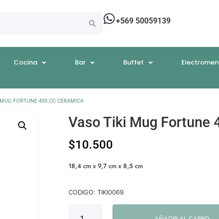
+569 50059139
Cocina
Bar
Buffet
Electromen
I MUG FORTUNE 450 CC CERAMICA
Vaso Tiki Mug Fortune 
$
10.500
18,4 cm x 9,7 cm x 8,5 cm
CODIGO: TIKI0069
AÑADIR AL CARRO