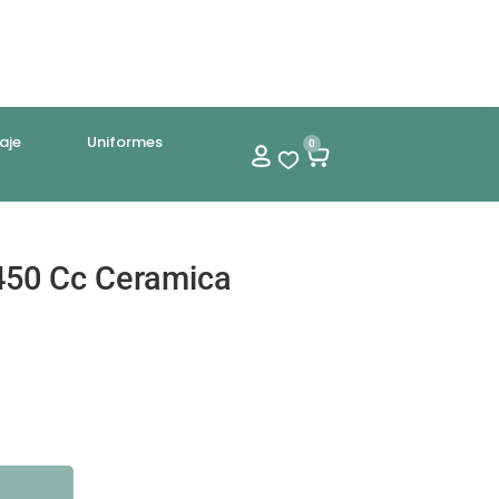
aje
Uniformes
0
450 Cc Ceramica