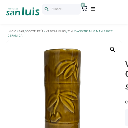
0
Buscar...
INICIO
/
BAR
/
COCTELERÍA
/
VASOS & MUGS
/
TIKI
/ VASO TIKI MUG MAKI 390CC
CERÁMICA
C