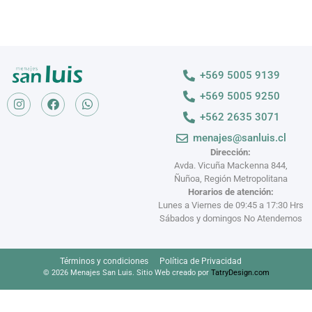
+569 5005 9139
+569 5005 9250
+562 2635 3071
menajes@sanluis.cl
Dirección:
Avda. Vicuña Mackenna 844,
Ñuñoa, Región Metropolitana
Horarios de atención:
Lunes a Viernes de 09:45 a 17:30 Hrs
Sábados y domingos No Atendemos
Términos y condiciones
Política de Privacidad
© 2026 Menajes San Luis. Sitio Web creado por
TatryDesign.com