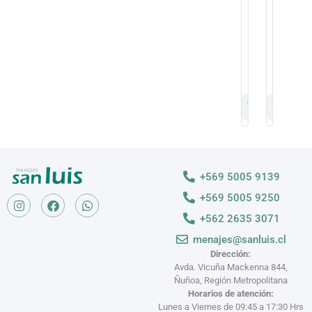
Correa
Correa
No.
No.
42
43
Negro
Negro
Evacol
Evacol
$
15.000
$
15.00
$
11.000
$
11.00
+569 5005 9139
+569 5005 9250
+562 2635 3071
menajes@sanluis.cl
Dirección:
Avda. Vicuña Mackenna 844,
Ñuñoa, Región Metropolitana
Horarios de atención:
Lunes a Viernes de 09:45 a 17:30 Hrs