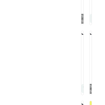
Work
Work
$
11.500
$
11.50
Sin
Stock
Zapatos
Zapato
&
&
Pantinas
Pantina
Zueco
Zueco
Pantina
Pantina
43
44
Negro
Negro
Work
Work
$
11.500
$
11.50
Sin
Stock
En