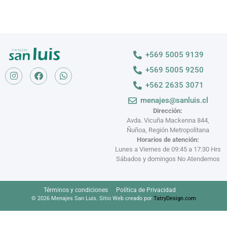
+569 5005 9139
+569 5005 9250
+562 2635 3071
menajes@sanluis.cl
Dirección:
Avda. Vicuña Mackenna 844,
Ñuñoa, Región Metropolitana
Horarios de atención:
Lunes a Viernes de 09:45 a 17:30 Hrs
Sábados y domingos No Atendemos
Términos y condiciones
Política de Privacidad
© 2026 Menajes San Luis. Sitio Web creado por
TatryDesign.com