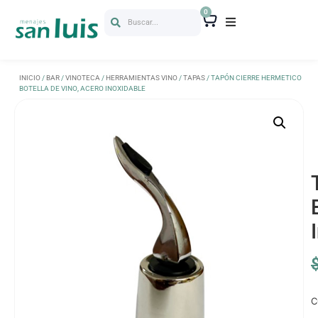
0
Buscar...
INICIO
/
BAR
/
VINOTECA
/
HERRAMIENTAS VINO
/
TAPAS
/ TAPÓN CIERRE HERMETICO
BOTELLA DE VINO, ACERO INOXIDABLE
C