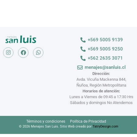
+569 5005 9139
+569 5005 9250
+562 2635 3071
menajes@sanluis.cl
Dirección:
Avda. Vicuña Mackenna 844,
Ñuñoa, Región Metropolitana
Horarios de atención:
Lunes a Viernes de 09:45 a 17:30 Hrs
Sábados y domingos No Atendemos
Términos y condiciones
Política de Privacidad
© 2026 Menajes San Luis. Sitio Web creado por
TatryDesign.com