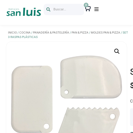
0
Buscar...
INICIO
/
COCINA
/
PANADERÍA & PASTELERÍA
/
PAN & PIZZA
/
MOLDES PAN & PIZZA
/ SET
3 RASPAS PLÁSTICAS
C