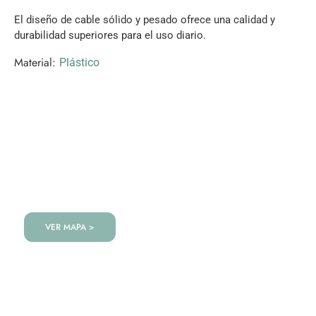
El diseño de cable sólido y pesado ofrece una calidad y
durabilidad superiores para el uso diario.
Material:
Plástico
VISITANOS!
Te esperamos en nuestra tienda con miles de
productos!
VER MAPA >