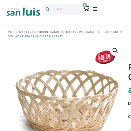
0
Buscar...
INICIO
/
BUFFET
/
EXHIBICIÓN
/
BANDEJAS BUFFET
/
PANERAS & FRUTERAS
/ PANERA
OVALADA FIBRA 23 X 8 CM TABLECRAFT
D
C