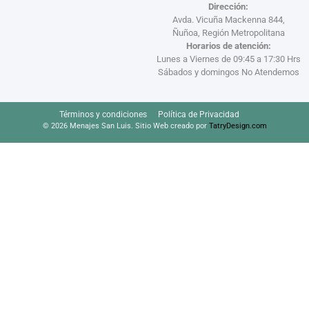
Dirección:
Avda. Vicuña Mackenna 844,
Ñuñoa, Región Metropolitana
Horarios de atención:
Lunes a Viernes de 09:45 a 17:30 Hrs
Sábados y domingos No Atendemos
Términos y condiciones
Política de Privacidad
© 2026 Menajes San Luis. Sitio Web creado por
TatryDesign.com