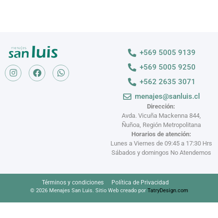
+569 5005 9139
+569 5005 9250
+562 2635 3071
menajes@sanluis.cl
Dirección:
Avda. Vicuña Mackenna 844,
Ñuñoa, Región Metropolitana
Horarios de atención:
Lunes a Viernes de 09:45 a 17:30 Hrs
Sábados y domingos No Atendemos
Términos y condiciones
Política de Privacidad
© 2026 Menajes San Luis. Sitio Web creado por
TatryDesign.com