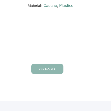
Material:
,
Caucho
Plástico
VISITANOS!
Te esperamos en nuestra tienda co
de productos!
VER MAPA >