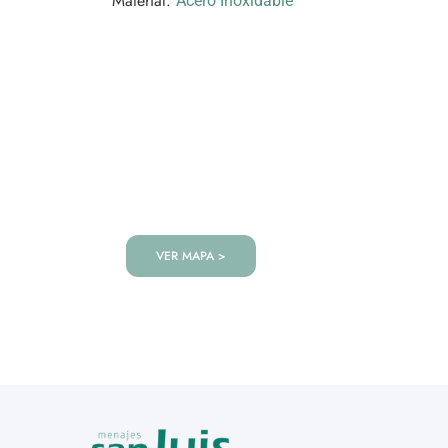
Material:
Acero Inoxidable
VISITANOS!
Te esperamos en nuestra tienda co
de productos!
VER MAPA >