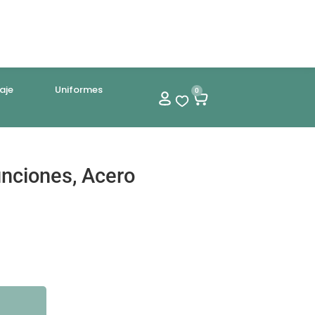
aje
Uniformes
0
nciones, Acero