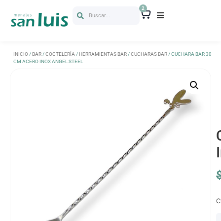
2
Buscar...
INICIO
/
BAR
/
COCTELERÍA
/
HERRAMIENTAS BAR
/
CUCHARAS BAR
/ CUCHARA BAR 30
CM ACERO INOX ANGEL STEEL
C