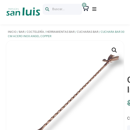
0
Buscar...
INICIO
/
BAR
/
COCTELERÍA
/
HERRAMIENTAS BAR
/
CUCHARAS BAR
/ CUCHARA BAR 30
CM ACERO INOX ANGEL COPPER
C