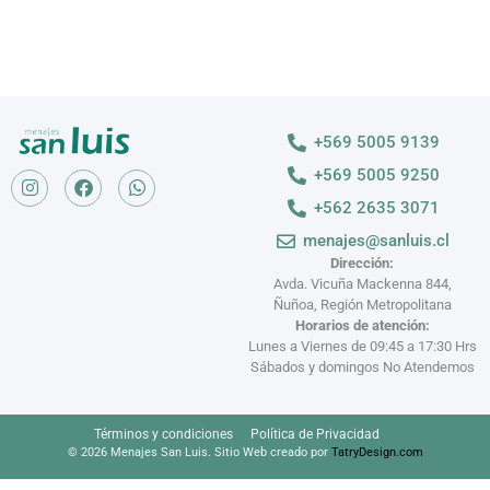
+569 5005 9139
+569 5005 9250
+562 2635 3071
menajes@sanluis.cl
Dirección:
Avda. Vicuña Mackenna 844,
Ñuñoa, Región Metropolitana
Horarios de atención:
Lunes a Viernes de 09:45 a 17:30 Hrs
Sábados y domingos No Atendemos
Términos y condiciones
Política de Privacidad
© 2026 Menajes San Luis. Sitio Web creado por
TatryDesign.com