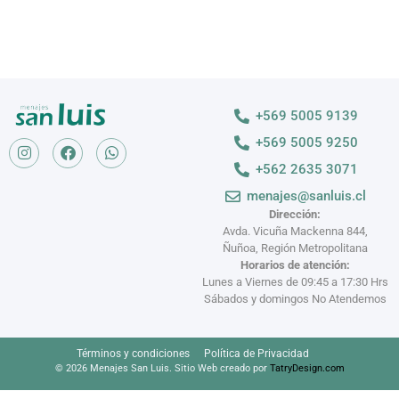
+569 5005 9139
+569 5005 9250
+562 2635 3071
menajes@sanluis.cl
Dirección:
Avda. Vicuña Mackenna 844,
Ñuñoa, Región Metropolitana
Horarios de atención:
Lunes a Viernes de 09:45 a 17:30 Hrs
Sábados y domingos No Atendemos
Términos y condiciones
Política de Privacidad
© 2026 Menajes San Luis. Sitio Web creado por
TatryDesign.com