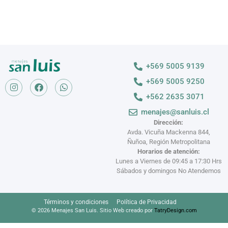
+569 5005 9139
+569 5005 9250
+562 2635 3071
menajes@sanluis.cl
Dirección:
Avda. Vicuña Mackenna 844,
Ñuñoa, Región Metropolitana
Horarios de atención:
Lunes a Viernes de 09:45 a 17:30 Hrs
Sábados y domingos No Atendemos
Términos y condiciones
Política de Privacidad
© 2026 Menajes San Luis. Sitio Web creado por
TatryDesign.com