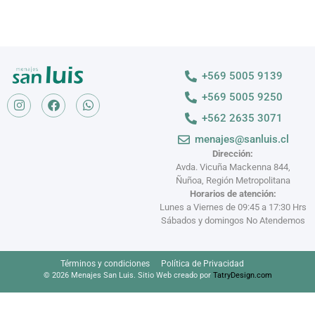
+569 5005 9139
+569 5005 9250
+562 2635 3071
menajes@sanluis.cl
Dirección:
Avda. Vicuña Mackenna 844,
Ñuñoa, Región Metropolitana
Horarios de atención:
Lunes a Viernes de 09:45 a 17:30 Hrs
Sábados y domingos No Atendemos
Términos y condiciones
Política de Privacidad
© 2026 Menajes San Luis. Sitio Web creado por
TatryDesign.com