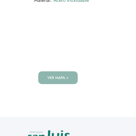
Material:
Acero Inoxidable
VISITANOS!
Te esperamos en nuestra tienda co
de productos!
VER MAPA >