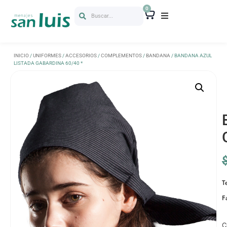
0
Buscar...
INICIO
/
UNIFORMES
/
ACCESORIOS
/
COMPLEMENTOS
/
BANDANA
/ BANDANA AZUL
LISTADA GABARDINA 60/40 *
T
F
C