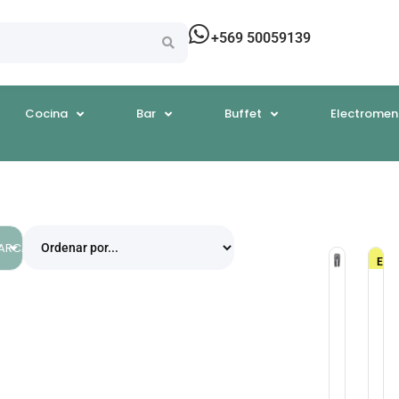
+569 50059139
Cocina
Bar
Buffet
Electromen
EGORÍAS
ARCAS
En
Ofert
Pantalon
Pa
Pantalón
Pa
Cargo
Pi
Talla
Po
S
Pr
Pie
El
Pool
*
(Pie