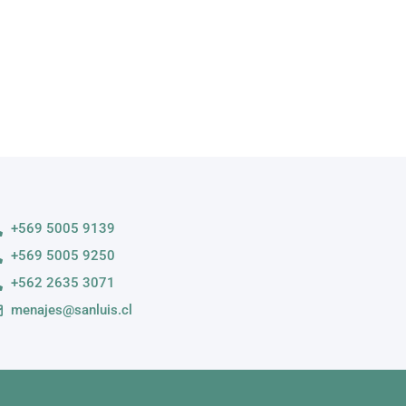
6.000
3.000
n
ock
+569 5005 9139
+569 5005 9250
+562 2635 3071
menajes@sanluis.cl