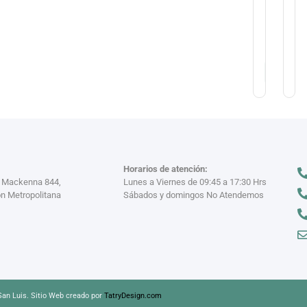
$
1
Pollo)
Unisex
$
1
$
19.400
Si
St
Horarios de atención:
a Mackenna 844,
Lunes a Viernes de 09:45 a 17:30 Hrs
n Metropolitana
Sábados y domingos No Atendemos
an Luis. Sitio Web creado por
TatryDesign.com