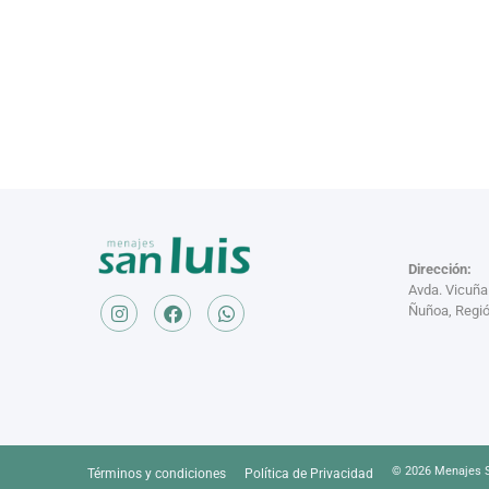
Dirección:
Avda. Vicuñ
Ñuñoa, Regió
© 2026 Menajes S
Términos y condiciones
Política de Privacidad