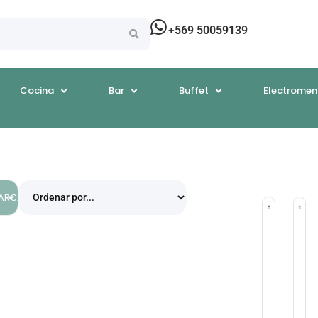
+569 50059139
Cocina
Bar
Buffet
Electromen
EGORÍAS
ARCAS
Accesori
Ac
Decorar
De
Boquilla
Bo
No.802
No
Acero
Ac
Inoxidabl
In
Ateco
At