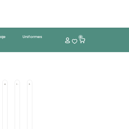
aje
Uniformes
0
os
cesorios
Accesorios
Accesorios
Accesorios
corar
Decorar
Decorar
Decorar
quilla
Boquilla
Clavo
Clavo
.807
No.899
Decorador
Decorador
ero
Acero
Flor
Flor
e
oxidable
Inoxidable
Cono
Esfera
eco
Ateco
4
3.5