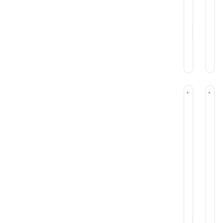
$
1.890
$
1
Si
St
Accesori
Ac
Decorar
De
Clavo
Cl
Decorado
De
Flor
Fl
Plano
Pl
4
5
Cm
C
Inox
In
Ateco
At
$
1.100
$
9