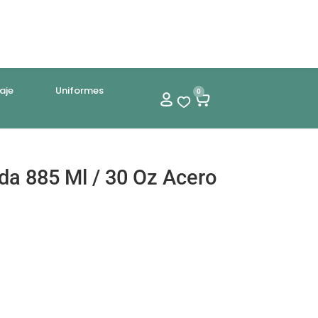
aje
Uniformes
0
a 885 Ml / 30 Oz Acero