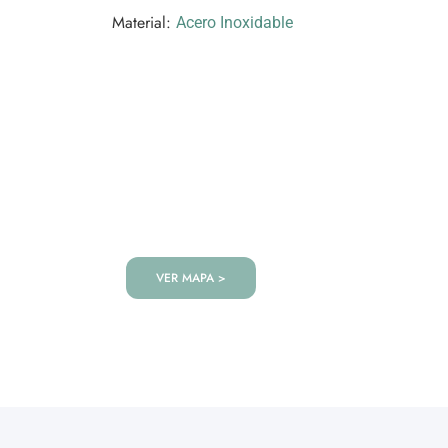
Material:
Acero Inoxidable
VISITANOS!
Te esperamos en nuestra tienda co
de productos!
VER MAPA >