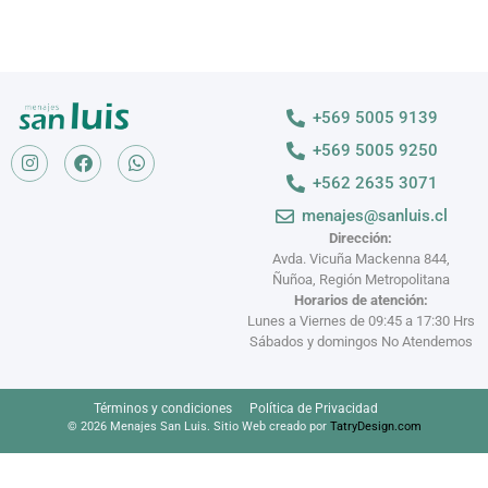
+569 5005 9139
+569 5005 9250
+562 2635 3071
menajes@sanluis.cl
Dirección:
Avda. Vicuña Mackenna 844,
Ñuñoa, Región Metropolitana
Horarios de atención:
Lunes a Viernes de 09:45 a 17:30 Hrs
Sábados y domingos No Atendemos
Términos y condiciones
Política de Privacidad
© 2026 Menajes San Luis. Sitio Web creado por
TatryDesign.com