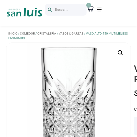
0
Buscar...
INICIO
/
COMEDOR
/
CRISTALERÍA
/
VASOS & GARZAS
/ VASO ALTO 450 ML TIMELESS
PASABAHCE
C