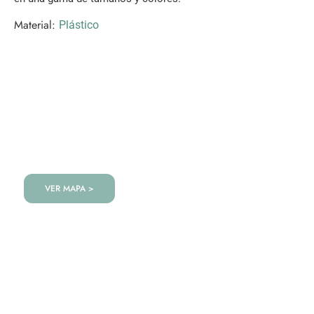
Material:
Plástico
VISITANOS!
Te esperamos en nuestra tienda con miles de
productos!
VER MAPA >
VAJILLA