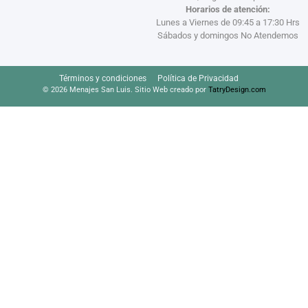
Horarios de atención:
Lunes a Viernes de 09:45 a 17:30 Hrs
Sábados y domingos No Atendemos
Términos y condiciones
Política de Privacidad
© 2026 Menajes San Luis. Sitio Web creado por
TatryDesign.com