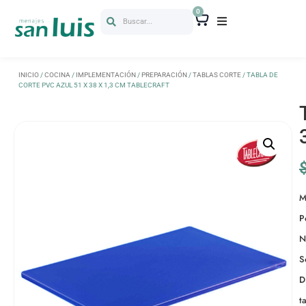
0
Buscar...
INICIO
/
COCINA
/
IMPLEMENTACIÓN
/
PREPARACIÓN
/
TABLAS CORTE
/ TABLA DE
CORTE PVC AZUL 51 X 38 X 1,3 CM TABLECRAFT
M
P
N
S
D
t