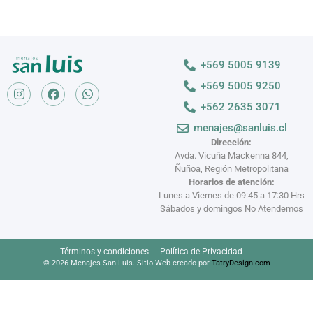
+569 5005 9139
+569 5005 9250
+562 2635 3071
menajes@sanluis.cl
Dirección:
Avda. Vicuña Mackenna 844,
Ñuñoa, Región Metropolitana
Horarios de atención:
Lunes a Viernes de 09:45 a 17:30 Hrs
Sábados y domingos No Atendemos
Términos y condiciones
Política de Privacidad
© 2026 Menajes San Luis. Sitio Web creado por
TatryDesign.com