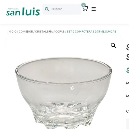
0
Buscar...
INICIO
/
COMEDOR
/
CRISTALERÍA
/
COPAS
/ SET 6 COMPOTERAS 295 ML SUNDAE
M
M
C