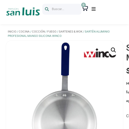
0
Buscar...
INICIO
/
COCINA
/
COCCIÓN
/
FUEGO
/
SARTENES & WOK
/ SARTÉN ALUMINIO
PROFESIONAL MANGO SILICONA WINCO
M
f
a
C