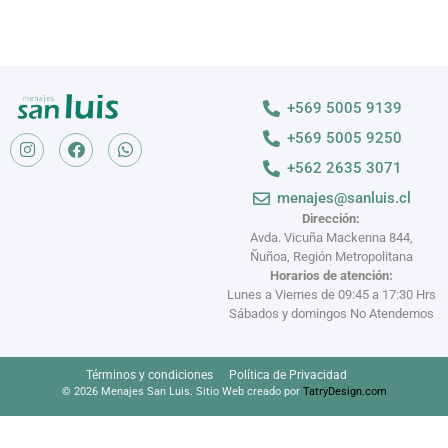
+569 5005 9139
+569 5005 9250
+562 2635 3071
menajes@sanluis.cl
Dirección:
Avda. Vicuña Mackenna 844,
Ñuñoa, Región Metropolitana
Horarios de atención:
Lunes a Viernes de 09:45 a 17:30 Hrs
Sábados y domingos No Atendemos
Términos y condiciones
Política de Privacidad
© 2026 Menajes San Luis. Sitio Web creado por
TatryDesign.com