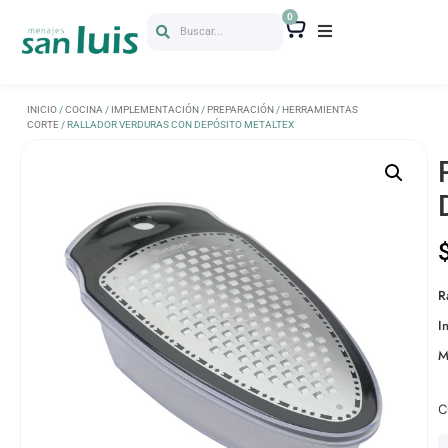
0
Buscar...
INICIO
/
COCINA
/
IMPLEMENTACIÓN
/
PREPARACIÓN
/
HERRAMIENTAS
CORTE
/ RALLADOR VERDURAS CON DEPÓSITO METALTEX
R
I
M
C