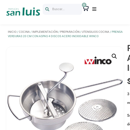
0
Buscar...
INICIO
/
COCINA
/
IMPLEMENTACIÓN
/
PREPARACIÓN
/
UTENSILIOS COCINA
/ PRENSA
VERDURAS 20 CM CON ASPAS 4 DISCOS ACERO INOXIDABLE WINCO
3
m
S
d