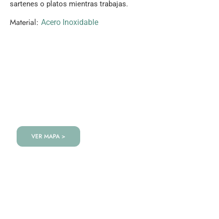
sartenes o platos mientras trabajas.
Material:
Acero Inoxidable
VISITANOS!
Te esperamos en nuestra tienda con miles de
productos!
VER MAPA >