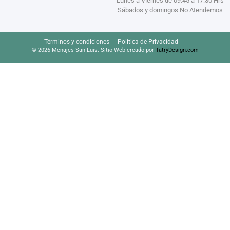
Lunes a Viernes de 09:45 a 17:30 Hrs
Sábados y domingos No Atendemos
Términos y condiciones
Política de Privacidad
© 2026 Menajes San Luis. Sitio Web creado por
TatryDesign.com