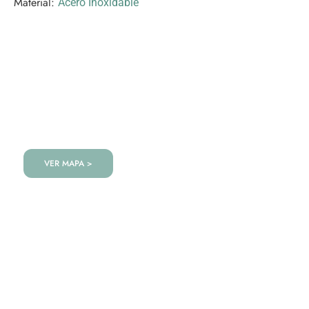
Material:
Acero Inoxidable
VISITANOS!
Te esperamos en nuestra tienda con miles de
productos!
VER MAPA >
VAJILLA