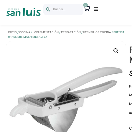
0
Buscar...
INICIO
/
COCINA
/
IMPLEMENTACIÓN
/
PREPARACIÓN
/
UTENSILIOS COCINA
/ PRENSA
PAPAS MR. MASH METALTEX
P
M
I
a
C