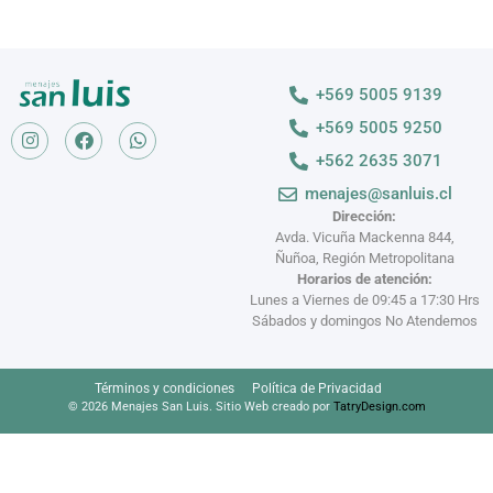
+569 5005 9139
+569 5005 9250
+562 2635 3071
menajes@sanluis.cl
Dirección:
Avda. Vicuña Mackenna 844,
Ñuñoa, Región Metropolitana
Horarios de atención:
Lunes a Viernes de 09:45 a 17:30 Hrs
Sábados y domingos No Atendemos
Términos y condiciones
Política de Privacidad
© 2026 Menajes San Luis. Sitio Web creado por
TatryDesign.com