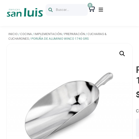
0
Buscar...
INICIO
/
COCINA
/
IMPLEMENTACIÓN
/
PREPARACIÓN
/
CUCHARAS &
CUCHARONES
/ PORUÑA DE ALUMINIO WINCO 1740 GRS
C