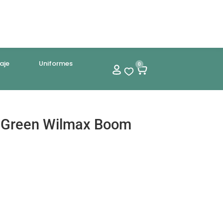
aje
Uniformes
0
l Green Wilmax Boom