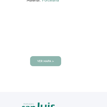
Material:
Porcelana
VISITANOS!
Te esperamos en nuestra tienda co
de productos!
VER MAPA >