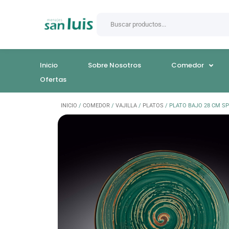
Inicio
Sobre Nosotros
Comedor
Ofertas
INICIO
/
COMEDOR
/
VAJILLA
/
PLATOS
/ PLATO BAJO 28 CM S