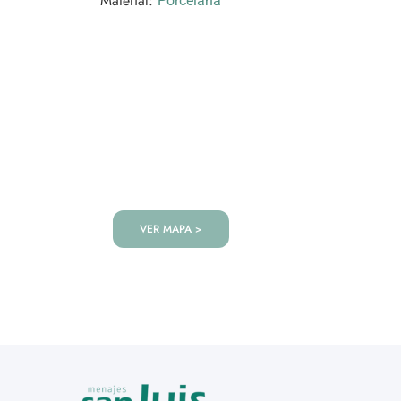
Material:
Porcelana
VISITANOS!
Te esperamos en nuestra tienda co
de productos!
VER MAPA >