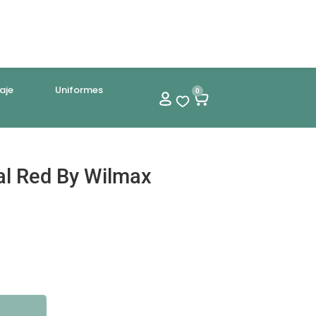
aje
Uniformes
0
ral Red By Wilmax