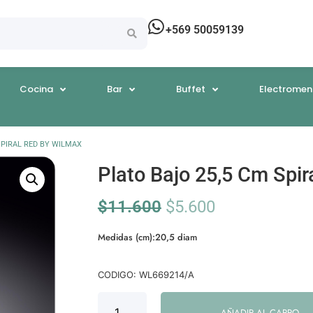
+569 50059139
Cocina
Bar
Buffet
Electromen
SPIRAL RED BY WILMAX
Plato Bajo 25,5 Cm Spi
$
11.600
$
5.600
Medidas (cm):20,5 diam
CODIGO: WL669214/A
AÑADIR AL CARRO