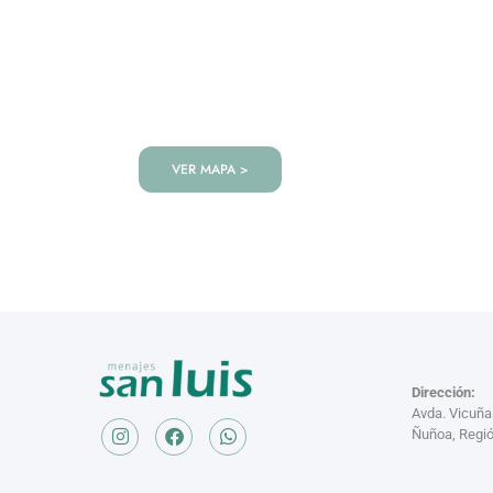
VISITANOS!
Te esperamos en nuestra tienda co
de productos!
VER MAPA >
Dirección:
Avda. Vicuñ
Ñuñoa, Regió