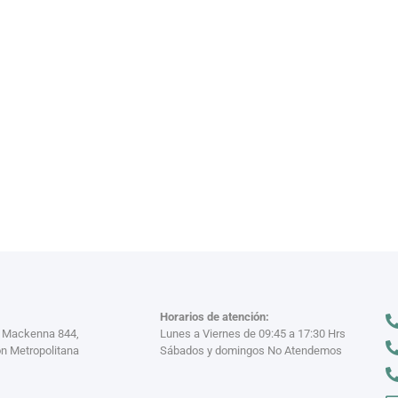
VAJILL
n miles
Descubre nuestra
VER MÁS >
Horarios de atención:
a Mackenna 844,
Lunes a Viernes de 09:45 a 17:30 Hrs
n Metropolitana
Sábados y domingos No Atendemos