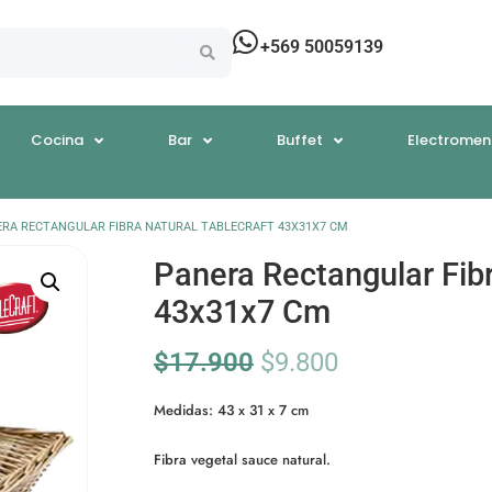
+569 50059139
Cocina
Bar
Buffet
Electromen
ERA RECTANGULAR FIBRA NATURAL TABLECRAFT 43X31X7 CM
Panera Rectangular Fibr
43x31x7 Cm
$
17.900
$
9.800
Medidas: 43 x 31 x 7 cm
Fibra vegetal sauce natural.