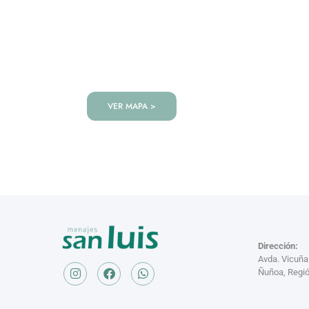
VISITANOS!
Te esperamos en nuestra tienda co
de productos!
VER MAPA >
Dirección:
Avda. Vicuñ
Ñuñoa, Regió